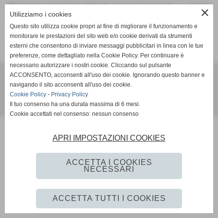
Attenzione: la pagina richiesta non è più presente su questo
close
Utilizziamo i cookies
sito web. È stata rimossa o modificata.
Questo sito utilizza cookie propri al fine di migliorare il funzionamento e
monitorare le prestazioni del sito web e/o cookie derivati da strumenti
esterni che consentono di inviare messaggi pubblicitari in linea con le tue
Vai alla home page del sito internet
preferenze, come dettagliato nella Cookie Policy. Per continuare è
necessario autorizzare i nostri cookie. Cliccando sul pulsante
A.S.D. B&M FERRARO NEW YORK CITY
ACCONSENTO, acconsenti all'uso dei cookie. Ignorando questo banner e
CAMPO DA GIUOCO: NEW YORK CITY
navigando il sito acconsenti all'uso dei cookie.
Cookie Policy
-
Privacy Policy
Il tuo consenso ha una durata massima di 6 mesi.
Realizzazione siti web www.sitoper.it
Cookie accettati nel consenso: nessun consenso
APRI IMPOSTAZIONI COOKIES
ACCETTA I COOKIES
NECESSARI
ACCETTA TUTTI I COOKIES